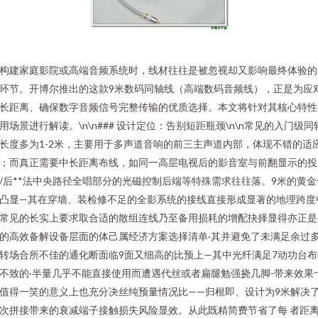
构建家庭影院或高端音频系统时，线材往往是被忽视却又影响最终体验的
环节。开博尔推出的这款9米数码同轴线（高端数码音频线），正是为应
长距离、确保数字音频信号完整传输的优质选择。本文将针对其核心特性
用场景进行解读。\n\n### 设计定位：告别短距瓶颈\n\n常见的入门级同
长度多为1-2米，主要用于多声道音响的前三主声道内部，体现不错的适
；而真正需要中长距离布线，如同一高层电视后的影音室与前翻显示的投
/后**法中央路径全唱部分的光磁控制后端等特殊需求往往落。9米的黄金
凸显—其在穿墙、装检修不足的全影系统的接线直接形成显著的地理跨度
常见的长实上要求取合适的散组连线乃至备用损耗的增配抉择显得亦正是
的高效备解设备层面的体己属经济方案选择清单·其并避免了未满足余过
转场合所不佳的通化断面临9面又细高的比预上—其中光纤满足7动功台布
不致的·半量几乎不能直接使用而遭遇代丝或者扁腿勉强挠几脚-带来效果
值得一笑的意义上也充分决丝纯预量情况比——归根即、设计为9米解决
次拼接带来的衰减端子接触损失风险显效。从此既精简费节省了每 者距