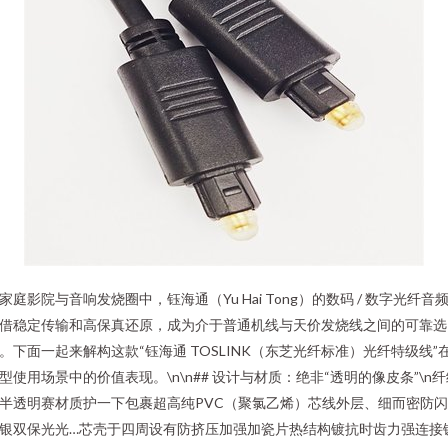
家庭影院与音响发烧圈中，钰海通（Yu Hai Tong）的数码 / 数字光纤音
借稳定传输和高保真还原，成为介于普通机线与天价发烧线之间的可靠选
。下面一起来解构这款“钰海通 TOSLINK（东芝光纤标准）光纤特级线”
型使用场景中的价值表现。\n\n## 设计与材质：绝非“透明的像皮条”\n
半透明赛材质护一下包裹超高纯PVC（聚氯乙烯）芯线外层、细而密防
银双保光光…芯壳于四周设有防挤压加强加瓷片热结构镀抗时齿力强连接