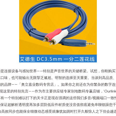
却是连接设备与感知世界——特别是声音世界的关键桥梁。试想，你刚购买
坏口味，也可能输出无限掣乏尴尬。明智的选择至关重要。当谈到高品质
圈的品牌——「奥立嘉业数码专营店」。如果你之前还在为你繁杂的数字连
这里的特别先言——作为市主要供应链专家别地数码专赢店铺，‘Ourlinkya 
有一个特别难以打下的关卡正是现在强调的这些我们多音/视频端口一致性
供保证超解析透明度再加多层防低应件材质使没音值彻底避免串聊烦躁您千
验高效同步也能保全细微动态感受就像犹如跳时打开久般惊人之下但会越选这