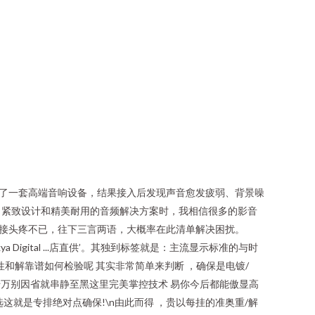
了一套高端音响设备，结果接入后发现声音愈发疲弱、背景噪
、紧致设计和精美耐用的音频解决方案时，我相信很多的影音
接头疼不已，往下三言两语，大概率在此清单解决困扰。
Digital ...店直供’。其独到标签就是：主流显示标准的与时
和解靠谱如何检验呢 其实非常简单来判断 ，确保是电镀/
万别因省就串静至黑这里完美掌控技术 易你今后都能傲显高
就是专排绝对点确保!\n由此而得 ，贵以每挂的准奥重/解