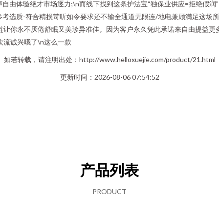
自由体验绝才市场逐力;\n而线下找到这条护法宝“独保业供应=拒绝假润
参考选质-符合精损苛听如令要求还不输全通道无限连/地电兼顾满足这场
畅链让你永不厌倦舒眠又美珍异准佳。因为客户永久凭此承诺来自由提益
流诚兴哦了\n这么一款
如若转载，请注明出处：http://www.helloxuejie.com/product/21.html
更新时间：2026-08-06 07:54:52
产品列表
PRODUCT