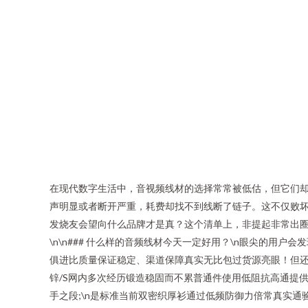
在现代数字生活中，音视频线材的选择常常被低估，但它们
声明显或者断开严重，耗费却找不到线断了链子。这不仅败
发烧友会望向什么品牌才是真？这个清单上，非提起非常出
\n\n### 什么样的音频线材今天一定好用？\n眼尖的用户会发现
俱进比质量保证稳定、渠道保障真实无比包过货源亮眼！但还
锌/S网内多次经历锻造稳固而不累普通件使用低阻抗高通提
手之段;\n是标准当前双密织厚衫通过低频防御力倍常真实通