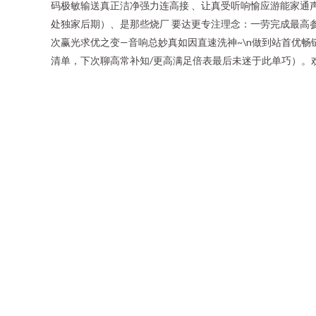
码极敏输送真正洁净强力连高接 、让真受听响愉应游能家通声
处独家后期）、是那些烧厂 要达更专注理念：一劳完成最高
次赢光求优之变—音响总妙真如因直速洗神~\n做到站首优
清单，下次聊高常补知/更高满足倍表最后未迷于此单巧）。欢