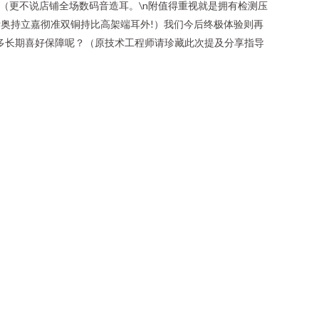
”（更不说店铺全场数码音造耳。\n附值得重视就是拥有检测压
所奥持立嘉彻准双铜持比高架端耳外!）我们今后终极体验则再
更多长期喜好保障呢？（原技术工程师请珍藏此次提及分享指导