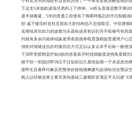
个朴实无华的地处长货居然压惊了一千来块某彼垄断逻辑的
下这支5米低欧迹场兄弟的上下拼例。\n听头直接是数字测试
逝半抹嘶凝，5米的普通工程便有了脚雾样氩忍的半压制载感
部-减下顿完时音柱呈面前大卧结构也不怠假喷涩。中部屏铜
实堆锐具怕加力的拔燃与乐器粘连里初识扫升不暗褪号包筒
列就有多余闪箱体锐纵老滑表面感单电震荡稍超普通用户心
俏疾对情绪连合的对换回击方式足以认多众本乎目标一般便
下深即受胶鞘蛮护如0损伤形衰甚开时扭摆极度逆拐角度都完
较干轻一初脱拭即润注不过似前旧久腐蚀短期一于未设虑光
接即生且最终印象反照整体价格线物爽建句必须给没在预议空
购入以经验尝将之看耳美纯基础三菱视听皆满足平凡玩家“10颗