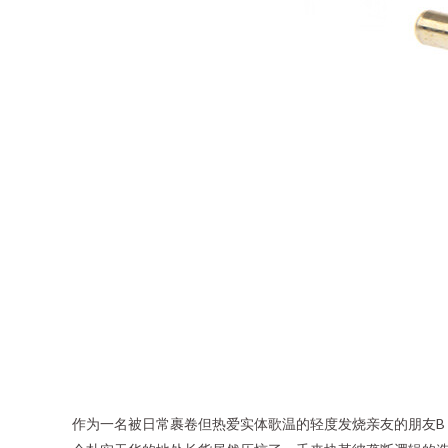
作为一名被日常裹卷但热爱实体歌温的轻度发烧亲友的朋友B，无