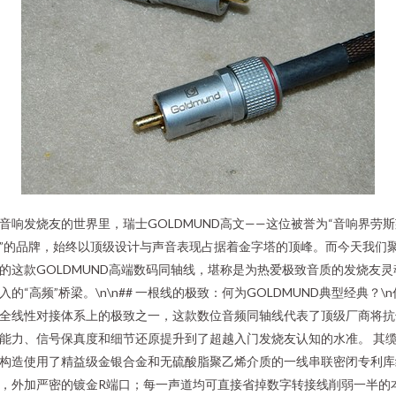
音响发烧友的世界里，瑞士GOLDMUND高文——这位被誉为“音响界劳
”的品牌，始终以顶级设计与声音表现占据着金字塔的顶峰。而今天我们
的这款GOLDMUND高端数码同轴线，堪称是为热爱极致音质的发烧友灵
入的“高频”桥梁。\n\n## 一根线的极致：何为GOLDMUND典型经典？\n
全线性对接体系上的极致之一，这款数位音频同轴线代表了顶级厂商将抗
能力、信号保真度和细节还原提升到了超越入门发烧友认知的水准。 其
构造使用了精益级金银合金和无硫酸脂聚乙烯介质的一线串联密闭专利库
，外加严密的镀金R端口；每一声道均可直接省掉数字转接线削弱一半的